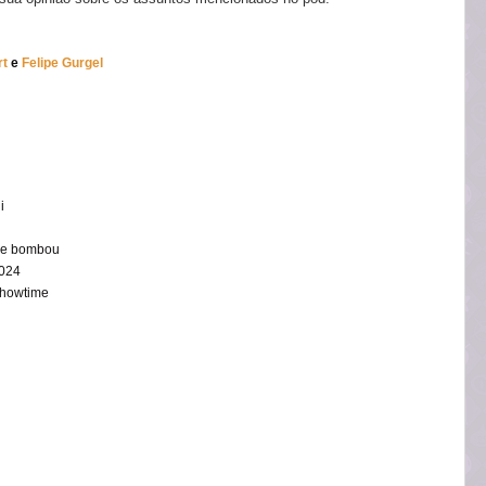
rt
e
Felipe Gurgel
i
que bombou
2024
Showtime