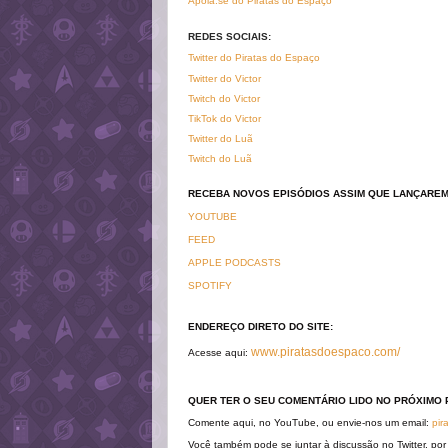
Apoia.se do Piratas do Espaço
REDES SOCIAIS:
Twitter do Piratas do Espaço
Twitter do Victor
Twitch do Victor
TikTok do Victor
Twitter do Luã
Twitch do Luã
RECEBA NOVOS EPISÓDIOS ASSIM QUE LANÇARE
YOUTUBE
FEED
APPLE PODCASTS
SPOTIFY
ENDEREÇO DIRETO DO SITE:
www.piratasdoespaco.com/
Acesse aqui:
QUER TER O SEU COMENTÁRIO LIDO NO PRÓXIMO 
Comente aqui, no YouTube, ou envie-nos um email:
pir
Você também pode se juntar à discussão no Twitter, por