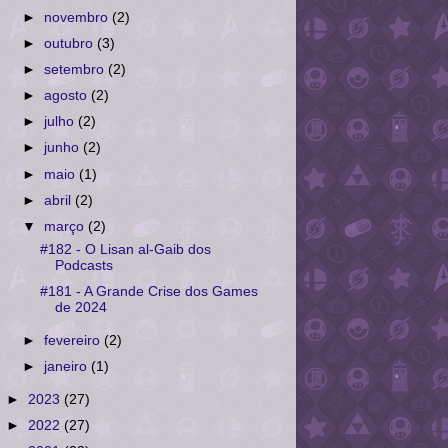
►
novembro
(2)
►
outubro
(3)
►
setembro
(2)
►
agosto
(2)
►
julho
(2)
►
junho
(2)
►
maio
(1)
►
abril
(2)
▼
março
(2)
#182 - O Lisan al-Gaib dos
Podcasts
#181 - A Grande Crise dos Games
de 2024
►
fevereiro
(2)
►
janeiro
(1)
►
2023
(27)
►
2022
(27)