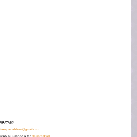
M
:
PIRATAS?
ataespacialshow@gmail.com
 reply ou usando a tag
#PiratasPod