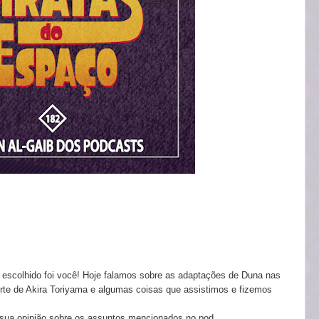
b escolhido foi você! Hoje falamos sobre as adaptações de Duna nas
rte de Akira Toriyama e algumas coisas que assistimos e fizemos
 sua opinião sobre os assuntos mencionados no pod.