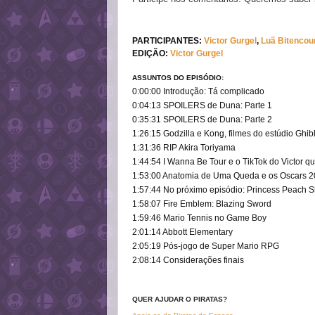
PARTICIPANTES
:
Victor Gurg
e
l
,
Luã Bitencou
EDIÇÃO
:
Victor Gurgel
ASSUNTOS DO EPISÓDIO:
0:00:00 Introdução
: Tá complicado
0:04:13 SPOILERS de Duna: Parte 1
0:35:31 SPOILERS de Duna: Parte 2
1:26:15 Godzilla e Kong, filmes do estúdio Ghibl
1:31:36 RIP Akira Toriyama
1:44:54 I Wanna Be Tour e o TikTok do Victor 
1:53:00 Anatomia de Uma Queda e os Oscars 
1:57:44 No próximo episódio: Princess Peach 
1:58:07 Fire Emblem: Blazing Sword
1:59:46 Mario Tennis no Game Boy
2:01:14 Abbott Elementary
2:05:19 Pós-jogo de Super Mario RPG
2:08:14 Considerações finais
QUER AJUDAR O PIRATAS?