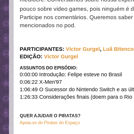
pouco sobre video games, pois ninguém é de
Participe nos comentários. Queremos saber
mencionados no pod.
PARTICIPANTES
:
Victor Gurg
e
l
,
Luã Bitenco
EDIÇÃO
:
Victor Gurgel
ASSUNTOS DO EPISÓDIO:
0:00:00 Introdução
:
Felipe esteve no Brasil
0:06:22 X-Men'97
1:06:49 O Sucessor do Nintendo Switch e as úl
1:26:33 Considerações finais (doem para o Rio
QUER AJUDAR O PIRATAS?
Apoia.se do Piratas do Espaço