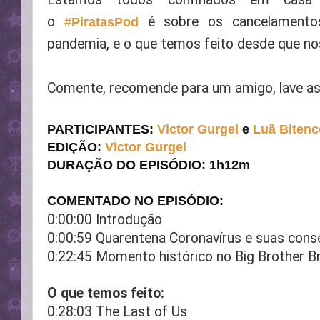
o
é sobre os cancelamento
#PiratasPod
pandemia, e o que temos feito desde que n
Comente, recomende para um amigo, lave as
PARTICIPANTES:
Victor Gurg
e
l
e
Luã Bitenc
EDIÇÃO:
Victor Gurg
e
l
DURAÇÃO DO EPISÓDIO: 1h12m
COMENTADO NO EPISÓDIO:
0:00:00 Introdução
0:00:59 Quarentena Coronavírus e suas con
0:22:45 Momento histórico no Big Brother Br
O que temos feito:
0:28:03 The Last of Us