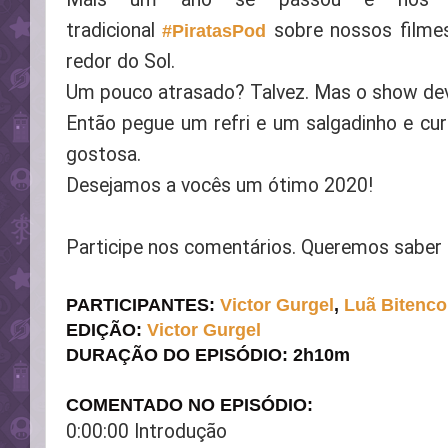
tradicional
sobre nossos filmes
#PiratasPod
redor do Sol.
Um pouco atrasado? Talvez. Mas o show dev
Então pegue um refri e um salgadinho e cu
gostosa.
Desejamos a vocês um ótimo 2020!
Participe nos comentários. Queremos saber 
PARTICIPANTES:
Victor Gurg
e
l
,
Luã Bitenco
EDIÇÃO:
Victor Gurg
e
l
DURAÇÃO DO EPISÓDIO: 2h10m
COMENTADO NO EPISÓDIO:
0:00:00 Introdução